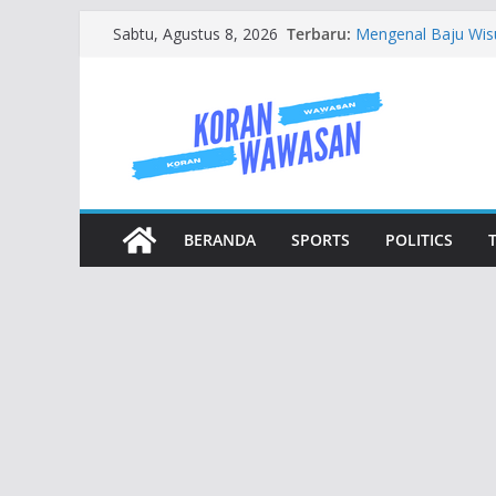
Skip
Terbaru:
Mengenal Baju Wis
Sabtu, Agustus 8, 2026
to
Jasa Buat Website S
Tempat Persewaan 
content
Tandon Air 1000 Lit
Rumah Tangga dan 
Jenis Jenis Karanga
BERANDA
SPORTS
POLITICS