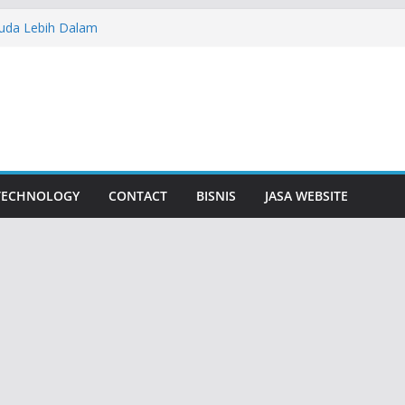
uda Lebih Dalam
urabaya Solusi Digital Bisnis Modern
Baju Adat Di Sidoarjo Terlengkap No 1
er: Solusi Ideal untuk Kebutuhan Air
Bisnis
n Bunga Yang Sering Kita Jumpai
TECHNOLOGY
CONTACT
BISNIS
JASA WEBSITE