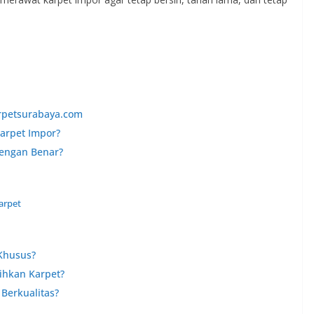
arpetsurabaya.com
arpet Impor?
engan Benar?
arpet
Khusus?
ihkan Karpet?
Berkualitas?