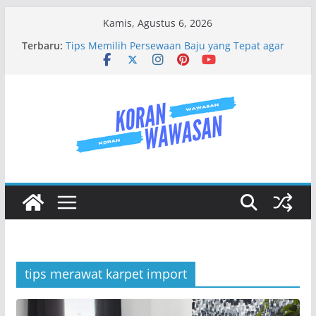
Skip
Kamis, Agustus 6, 2026
to
Terbaru:
Tips Memilih Persewaan Baju yang Tepat agar
content
Tidak Kecewa
Jenis Jenis Karangan Bunga Yang Sering Kita
Jumpai
Mengenal Baju Wisuda Lebih Dalam
Jasa Buat Website Surabaya Solusi Digital Bisnis
Modern
Tempat Persewaan Baju Adat Di Sidoarjo
Terlengkap No 1
tips merawat karpet import