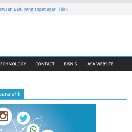
sewaan Baju yang Tepat agar Tidak
gan Bunga Yang Sering Kita Jumpai
isuda Lebih Dalam
 Surabaya Solusi Digital Bisnis Modern
 Baju Adat Di Sidoarjo Terlengkap No 1
TECHNOLOGY
CONTACT
BISNIS
JASA WEBSITE
ara ahli