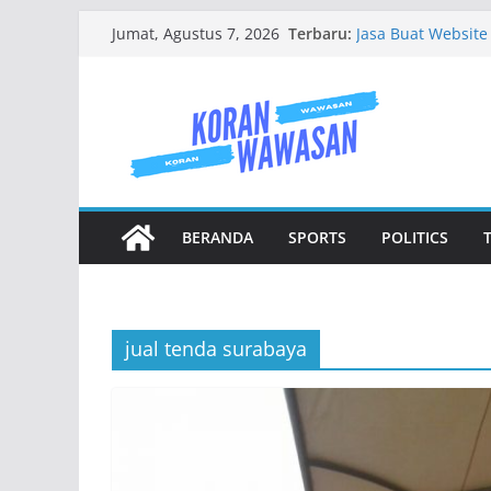
Skip
Terbaru:
Jasa Buat Website
Jumat, Agustus 7, 2026
to
Tempat Persewaan 
Tips Memilih Pers
content
Kecewa
Jenis Jenis Karan
Mengenal Baju Wi
BERANDA
SPORTS
POLITICS
jual tenda surabaya