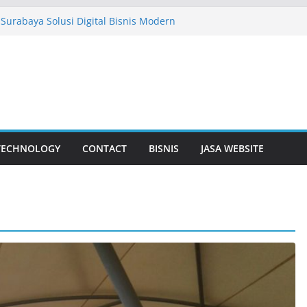
 Surabaya Solusi Digital Bisnis Modern
Baju Adat Di Sidoarjo Terlengkap No 1
ewaan Baju yang Tepat agar Tidak
gan Bunga Yang Sering Kita Jumpai
suda Lebih Dalam
TECHNOLOGY
CONTACT
BISNIS
JASA WEBSITE