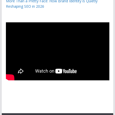
More Than a Pretty Face: How Brand Identity is Quietly
Reshaping SEO in 2026