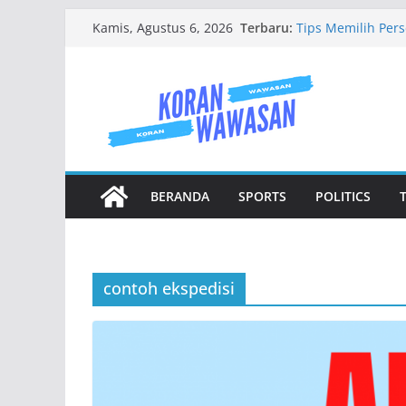
Skip
Terbaru:
Tips Memilih Per
Kamis, Agustus 6, 2026
to
Kecewa
Jenis Jenis Karan
content
Mengenal Baju W
Jasa Buat Website
Tempat Persewaan
BERANDA
SPORTS
POLITICS
contoh ekspedisi