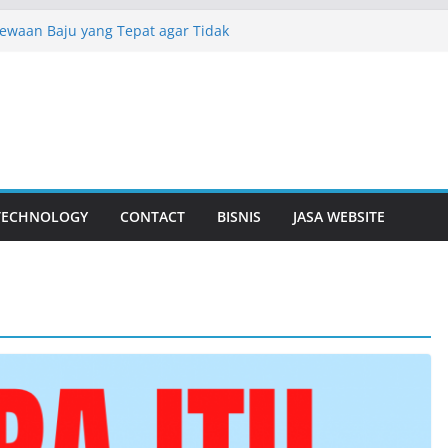
sewaan Baju yang Tepat agar Tidak
gan Bunga Yang Sering Kita Jumpai
isuda Lebih Dalam
 Surabaya Solusi Digital Bisnis Modern
 Baju Adat Di Sidoarjo Terlengkap No 1
TECHNOLOGY
CONTACT
BISNIS
JASA WEBSITE