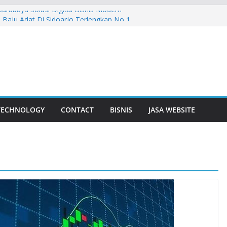
Surabaya Solusi Digital Bisnis Modern
Baju Adat Di Sidoarjo Terlengkap No 1
er: Solusi Ideal untuk Kebutuhan Air
Bisnis
an Bunga Yang Sering Kita Jumpai
uda Lebih Dalam
TECHNOLOGY
CONTACT
BISNIS
JASA WEBSITE