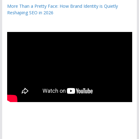
More Than a Pretty Face: How Brand Identity is Quietly
Reshaping SEO in 2026