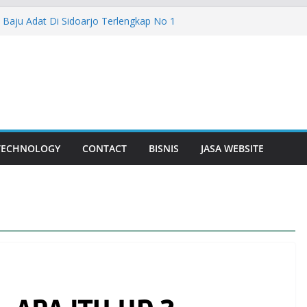
urabaya Solusi Digital Bisnis Modern
Baju Adat Di Sidoarjo Terlengkap No 1
er: Solusi Ideal untuk Kebutuhan Air
Bisnis
n Bunga Yang Sering Kita Jumpai
uda Lebih Dalam
TECHNOLOGY
CONTACT
BISNIS
JASA WEBSITE