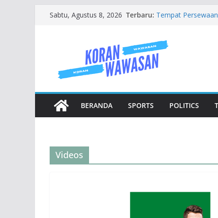
Jasa Buat Website S
Skip
Terbaru:
Sabtu, Agustus 8, 2026
Tempat Persewaan 
to
Tandon Air 1000 Lit
Rumah Tangga dan 
content
Jenis Jenis Karanga
Mengenal Baju Wis
BERANDA
SPORTS
POLITICS
Videos