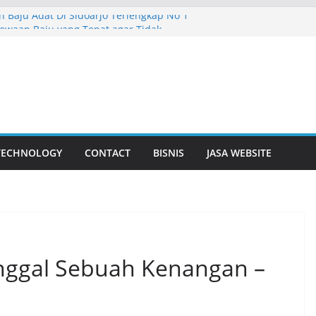
 Baju Adat Di Sidoarjo Terlengkap No 1
sewaan Baju yang Tepat agar Tidak
gan Bunga Yang Sering Kita Jumpai
isuda Lebih Dalam
 Surabaya Solusi Digital Bisnis Modern
TECHNOLOGY
CONTACT
BISNIS
JASA WEBSITE
inggal Sebuah Kenangan –