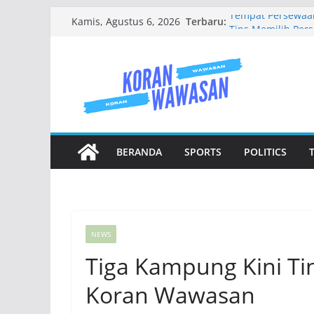
Skip
Terbaru:
Tempat Persewaan
Kamis, Agustus 6, 2026
to
Tips Memilih Per
Kecewa
content
Jenis Jenis Karan
Mengenal Baju W
Jasa Buat Website
BERANDA
SPORTS
POLITICS
NEWS
Tiga Kampung Kini T
Koran Wawasan