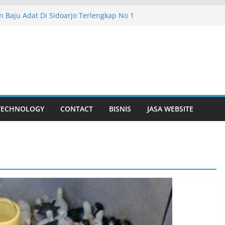
 Baju Adat Di Sidoarjo Terlengkap No 1
sewaan Baju yang Tepat agar Tidak
gan Bunga Yang Sering Kita Jumpai
isuda Lebih Dalam
 Surabaya Solusi Digital Bisnis Modern
TECHNOLOGY
CONTACT
BISNIS
JASA WEBSITE