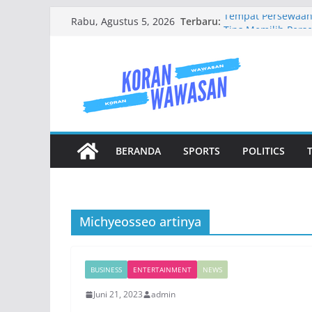
Skip
Terbaru:
Tempat Persewaan 
Rabu, Agustus 5, 2026
to
Tips Memilih Pers
Kecewa
content
Jenis Jenis Karang
Mengenal Baju Wi
Jasa Buat Website 
BERANDA
SPORTS
POLITICS
Michyeosseo artinya
BUSINESS
ENTERTAINMENT
NEWS
Juni 21, 2023
admin