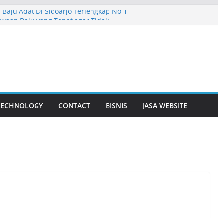
Baju Adat Di Sidoarjo Terlengkap No 1
ewaan Baju yang Tepat agar Tidak
an Bunga Yang Sering Kita Jumpai
suda Lebih Dalam
Surabaya Solusi Digital Bisnis Modern
TECHNOLOGY
CONTACT
BISNIS
JASA WEBSITE