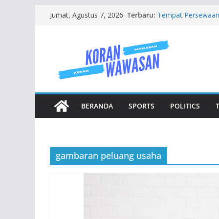
Skip
Terbaru:
Tempat Persewaan 
Jumat, Agustus 7, 2026
to
Tandon Air 1000 Lit
Rumah Tangga dan 
content
Jenis Jenis Karang
Mengenal Baju Wis
Jasa Buat Website 
BERANDA
SPORTS
POLITICS
gambaran peluang usaha