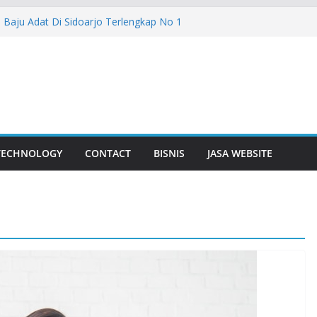
Baju Adat Di Sidoarjo Terlengkap No 1
er: Solusi Ideal untuk Kebutuhan Air
Bisnis
an Bunga Yang Sering Kita Jumpai
uda Lebih Dalam
Surabaya Solusi Digital Bisnis Modern
TECHNOLOGY
CONTACT
BISNIS
JASA WEBSITE