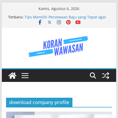
Skip
Kamis, Agustus 6, 2026
to
Tempat Persewaan Baju Adat Di Sidoarjo
Terbaru:
Terlengkap No 1
content
Tips Memilih Persewaan Baju yang Tepat agar
Tidak Kecewa
Jenis Jenis Karangan Bunga Yang Sering Kita
Jumpai
Mengenal Baju Wisuda Lebih Dalam
Jasa Buat Website Surabaya Solusi Digital Bisnis
Modern
download company profile